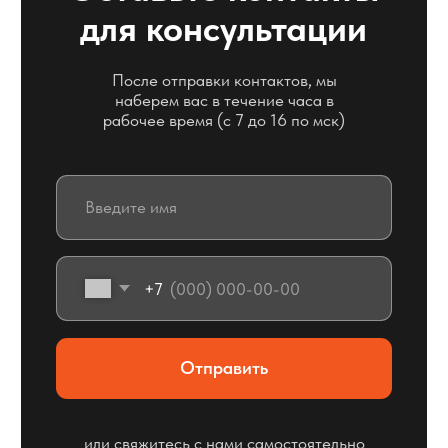
официальный дилер
Официально представляем продукцию Ayvaz
(Турция) на территории России и продукцию
Weser (СПб) в Екатеринбурге.
Вся продукция
сертифицирована
Производство сертифицировано
по стандарту ISO 9001, внедрен 100%
контроль входящих материалов и готовой
продукции, развернуты испытательные
стенды и участки.
Отправляем изделия
по всей РФ
Доставка любой транспортной компанией от