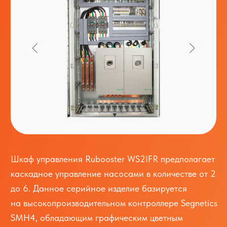
Шкаф управления Rubooster WS2IFR предполагает
каскадное управление насосами в количестве от 2
до 6. Данное серийное изделие базируется
на высокопроизводительном контроллере Segnetics
SMH4, обладающим графическим цветным
дисплеем с диагональю 4.3'' для отображения
процессов регулирования и автоматики, а так же
преобразователях частоты ESQ серии A500.
Получить консультацию