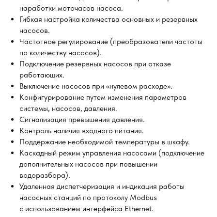
наработки моточасов насоса.
Гибкая настройка количества основных и резервных
насосов.
Частотное регулирование (преобразователи частоты
по количеству насосов).
Подключение резервных насосов при отказе
работающих.
Выключение насосов при «нулевом расходе».
Конфигурирование путем изменения параметров
системы, насосов, давления.
Оставьте контакты
Сигнализация превышения давления.
Контроль наличия входного питания.
для консультации
Поддержание необходимой температуры в шкафу.
Каскадный режим управления насосами (подключение
После отправки контактов, мы
наберем вас в течение часа в
дополнительных насосов при повышении
рабочее время (с 7 до 16 по мск)
водоразбора).
Удаленная диспетчеризация и индикация работы
насосных станций по протоколу Modbus
с использованием интерфейса Ethernet.