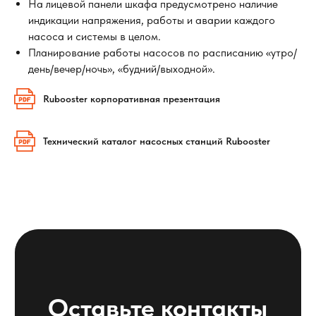
На лицевой панели шкафа предусмотрено наличие
+7
индикации напряжения, работы и аварии каждого
насоса и системы в целом.
Отправить
Планирование работы насосов по расписанию «утро/
день/вечер/ночь», «будний/выходной».
или свяжитесь с нами самостоятельно
Rubooster корпоративная презентация
8 902 409 1504
Технический каталог насосных станций Rubooster
ПРЕИМУЩЕСТВА
РАБОТЫ
3 причины работать
с нами
Heat prosystem —